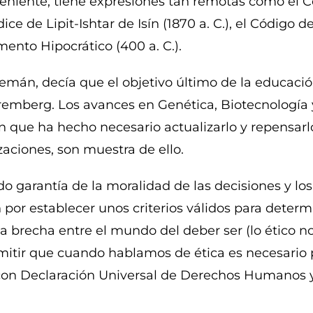
eniente, tiene expresiones tan remotas como el C
ice de Lipit-Ishtar de Isín (1870 a. C.), el Código 
mento Hipocrático (400 a. C.).
lemán, decía que el objetivo último de la educaci
remberg. Los avances en Genética, Biotecnología 
n que ha hecho necesario actualizarlo y repensarl
izaciones, son muestra de ello.
do garantía de la moralidad de las decisiones y lo
 por establecer unos criterios válidos para determ
na brecha entre el mundo del deber ser (lo ético 
 admitir que cuando hablamos de ética es necesario
con Declaración Universal de Derechos Humanos y 