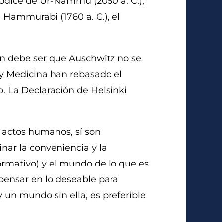
ódice de Ur-Nammu (2050 a. C.),
de Hammurabi (1760 a. C.), el
ón debe ser que Auschwitz no se
y Medicina han rebasado el
o. La Declaración de Helsinki
s actos humanos, sí son
inar la conveniencia y la
normativo) y el mundo de lo que es
 pensar en lo deseable para
un mundo sin ella, es preferible