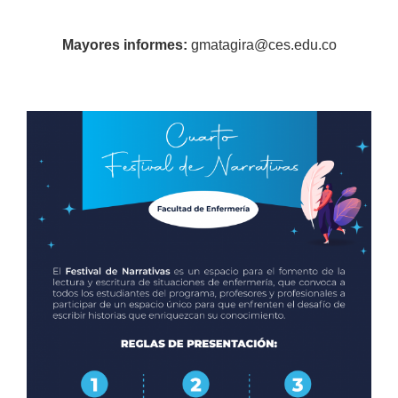
Mayores informes:
gmatagira@ces.edu.co