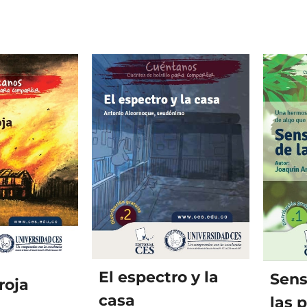
El espectro y la
Sens
roja
casa
las 