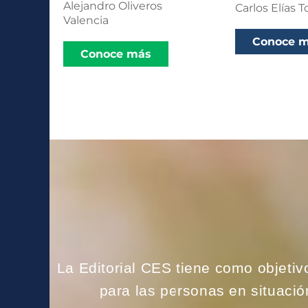
Alejandro Oliveros
Carlos Elías T
Valencia
Conoce 
Conoce más
La Editorial CES tiene como objetiv
para las personas en situaci