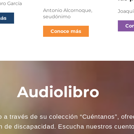
oro García
Antonio Alcornoque,
Joaquí
seudónimo
más
Co
Conoce más
Audiolibro
o a través de su colección “Cuéntanos”, ofre
ón de discapacidad. Escucha nuestros cuento