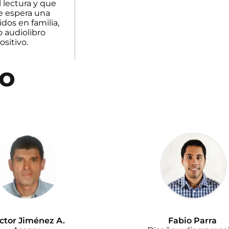
l lectura y que
se espera una
dos en familia,
o audiolibro
sitivo.
jo
ctor Jiménez A.
Fabio Parra