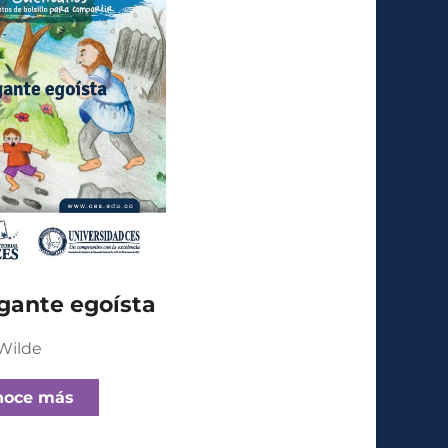
igante egoísta
Wilde
noce más