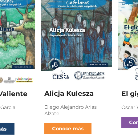
Alicja Kulesza
Valiente
El g
Diego Alejandro Arias
 Garcia
Oscar 
Alzate
Co
Conoce más
más