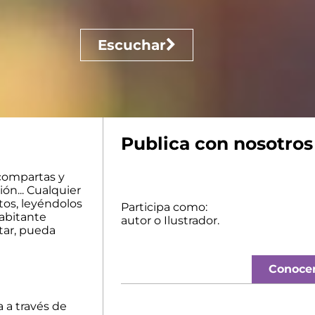
Escuchar
Publica con nosotros
 compartas y
ión... Cualquier
tos, leyéndolos
Participa como:
habitante
autor o Ilustrador.
ntar, pueda
Conoce
a a través de