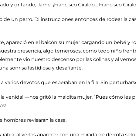
 y gritando, llamé: ¡Francisco Giraldo… Francisco Giraldo
 de un perro. Di instrucciones entonces de rodear la casa,
nte, apareció en el balcón su mujer cargando un bebé y r
uestra presencia, algo temerosos, como todo niño frente
iblemente vio nuestro descenso por las colinas y al verno
una sonrisa fastidiosa y desafiante.
a varios devotos que esperaban en la fila. Sin perturbars
 venida! —nos gritó la maldita mujer. “Pues cómo les pa
os!
 hombres revisaran la casa.
rabia; al verlos aparecer con una mirada de derrota solo