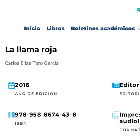
Q
Inicio
Libros
Boletines académicos
La llama roja
Carlos Elías Toro García
2016
Editor
AÑO DE EDICIÓN
EDITOR
978-958-8674-43-8
Impres
audiol
ISBN
FORMA