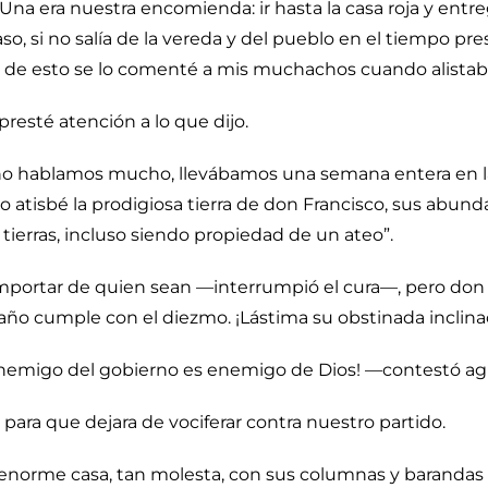
ire. Una era nuestra encomienda: ir hasta la casa roja y ent
o, si no salía de la vereda y del pueblo en el tiempo pres
lgo de esto se lo comenté a mis muchachos cuando alistab
resté atención a lo que dijo.
o no hablamos mucho, llevábamos una semana entera en 
atisbé la prodigiosa tierra de don Francisco, sus abundan
 tierras, incluso siendo propiedad de un ateo”.
 importar de quien sean —interrumpió el cura—, pero don
ño cumple con el diezmo. ¡Lástima su obstinada inclinaci
enemigo del gobierno es enemigo de Dios! —contestó a
s para que dejara de vociferar contra nuestro partido.
enorme casa, tan molesta, con sus columnas y barandas p