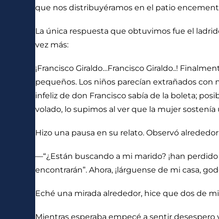
que nos distribuyéramos en el patio encementado
La única respuesta que obtuvimos fue el ladrido
vez más:
¡Francisco Giraldo…Francisco Giraldo..! Finalme
pequeños. Los niños parecían extrañados con n
infeliz de don Francisco sabía de la boleta; pos
volado, lo supimos al ver que la mujer sostenía 
Hizo una pausa en su relato. Observó alrededor 
—“¿Están buscando a mi marido? ¡han perdido la
encontrarán”. Ahora, ¡lárguense de mi casa, god
Eché una mirada alrededor, hice que dos de mis
Mientras esperaba empecé a sentir desespero y 