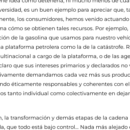
tiene idea cómo detenerla, ni mucho menos de cuá
versidad, es un buen ejemplo para apreciar que, t
amente, los consumidores, hemos venido actuando 
orma cómo se obtienen tales recursos. Por ejemplo
ón de la gasolina que usamos para nuestro vehícul
 plataforma petrolera como la de la catástrofe. Ra
ultinacional a cargo de la plataforma, o de las ag
claro que sus intereses primarios y declarados no
lexivamente demandamos cada vez más sus product
ndo éticamente responsables y coherentes con el 
s tanto individual como colectivamente en dejar 
n, la transformación y demás etapas de la cadena 
da, que todo está bajo control… Nada más alejado de