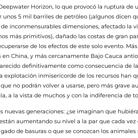
Deepwater Horizon, lo que provocó la ruptura de u
ar unos 5 mil barriles de petróleo (¡algunos dicen
de inconmensurables dimensiones, afectado la vi
smos más primitivos), dañado las costas de gran par
ecuperarse de los efectos de este solo evento. Má
as en China, y más cercanamente Bajo Cauca anti
parecido definitivamente como consecuencia de l
la explotación inmisericorde de los recursos han q
a que no podrán volver a usarse, pero más grave a
a, a la vista de muchos y con la indiferencia de t
las nuevas generaciones: ¿se imaginan que hubié
stán aumentando su nivel a la par que cada vez 
agado de basuras o que se conozcan los animales s