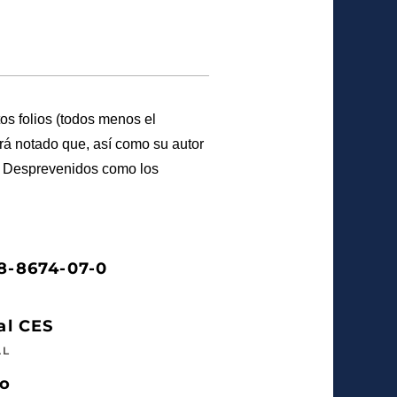
os folios (todos menos el
brá notado que, así como su autor
ía. Desprevenidos como los
8-8674-07-0
al CES
AL
so