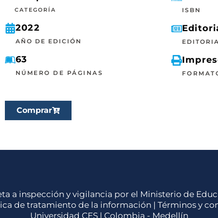
CATEGORÍA
ISBN
2022
Editori
AÑO DE EDICIÓN
EDITORI
63
Impre
NÚMERO DE PÁGINAS
FORMAT
Comprar
eta a inspección y vigilancia por el Ministerio de Ed
tica de tratamiento de la información
|
Términos y co
Universidad CES | Colombia - Medellín