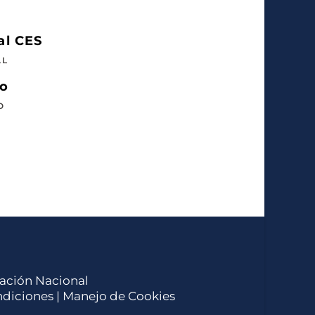
al CES
AL
so
O
ucación Nacional
ndiciones
| Manejo de Cookies