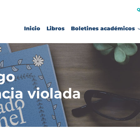
Q
Inicio
Libros
Boletines académicos
go
cia violada