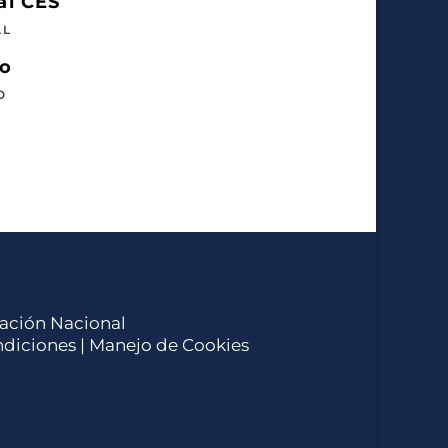
al CES
AL
so
O
ucación Nacional
ndiciones
| Manejo de Cookies