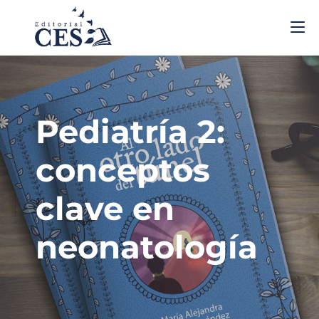
Pediatría 2:
conceptos
clave en
neonatología