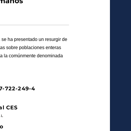
umanos
 se ha presentado un resurgir de
idas sobre poblaciones enteras
te a la comúnmente denominada
7-722-249-4
al CES
AL
so