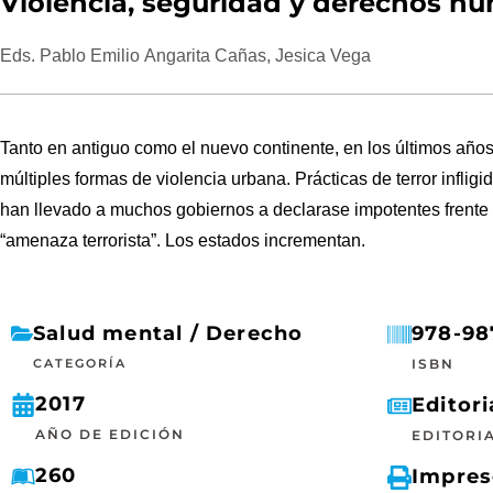
Violencia, seguridad y derechos h
Eds. Pablo Emilio Angarita Cañas, Jesica Vega
Tanto en antiguo como el nuevo continente, en los últimos años
múltiples formas de violencia urbana. Prácticas de terror inflig
han llevado a muchos gobiernos a declarase impotentes fren
“amenaza terrorista”. Los estados incrementan.
Salud mental / Derecho
978-98
CATEGORÍA
ISBN
2017
Editori
AÑO DE EDICIÓN
EDITORI
260
Impre