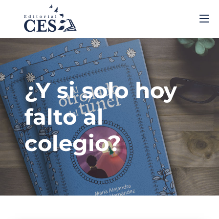
¿Y si solo hoy
falto al
colegio?